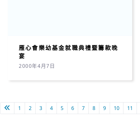
雁心會樂幼基金就職典禮暨籌款晚
宴
2000年4月7日
上一頁
1
2
3
4
5
6
7
8
9
10
11