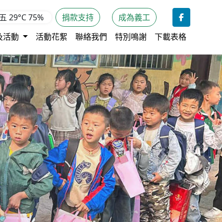
期五
29°C
75%
捐款支持
成為義工
及活動
活動花絮
聯絡我們
特別鳴謝
下載表格