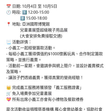
📅 日期: 10月4日 至 10月5日
🕚 時段: 1️⃣ 12:00-15:00
2️⃣ 15:00-18:00
📍 地點: 亞洲國際博覽館
兒童書展暨超級親子用品展
(大會安排免費接駁交通)
📃 活動詳情：
- 小義工一起經營籌款活動。
- 每組小義工獲得價值約$1000懷舊玩具、合作制定籌款
策略，並進行義賣。
- 活動前一星期，會邀請參與網上簡介，並設計義賣模式
及策略。
- 讓孩子們透過義賣，獲得真實的營商經驗！
👑 完成義工服務將獲頒發「義工服務證書」
🛒 免入場費參加兒童書展
💝 所有出席小義工亦會有小禮物及餐飲禮券
是次活動收益捐贈慈善機構 雁心會樂幼基金，協助社會