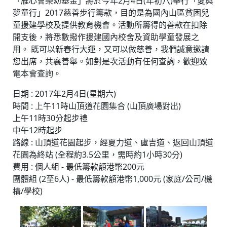
「雁心會樂幼基金」將於今年2月4日(年初八)舉行「愛與
夢童行」2017慈善步行籌款，目的是為國內山區貧困兒
童援建學校及提供教育機會。活動所籌得的善款在扣除
開支後，將悉數撥作援建國內校舍及資助學童發展之
用。 既可以新春行大運，又可以做慈善，我們誠意邀請
您出席，共襄善舉。如對是次活動有任何查詢，歡迎致
電本會查詢。
日期 : 2017年2月4日(星期六)
時間 : 上午11時山頂道花園集合 (山頂廣場對出)
上午11時30分起步禮
中午12時起步
路線 : 山頂道花園起步，經夏力道、盧吉道、返回山頂道
花園為終站 (全程約3.5公里，需時約1小時30分)
費用 : 個人組 - 最低籌款額港幣200元
團體組 (2至6人) - 最低籌款額港幣1,000元 (家庭/公司/機
構/學校)